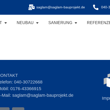
saglam@saglam-bauprojekt.de
040-
T
NEUBAU
SANIERUNG
REFERENZ
KONTAKT
elefon:
040-30722668
obil:
0176-43366915
-Mail:
saglam@saglam-bauprojekt.de
Imp