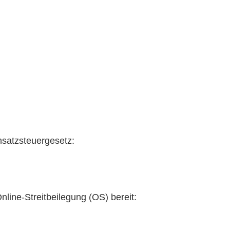
satzsteuergesetz:
nline-Streitbeilegung (OS) bereit:
https://ec.europa.eu/
.