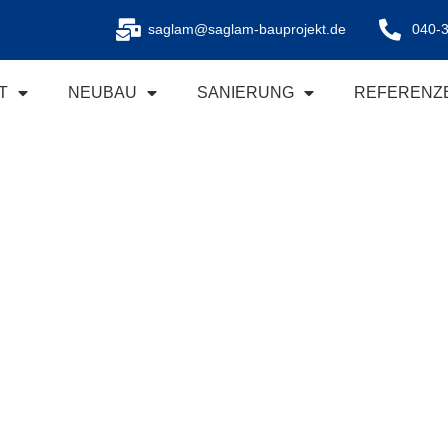
saglam@saglam-bauprojekt.de
040-
T
NEUBAU
SANIERUNG
REFERENZ