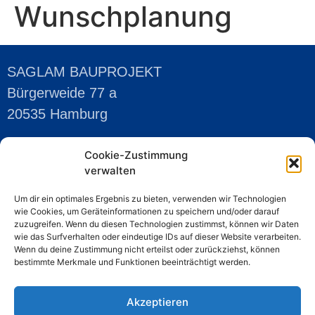
Wunschplanung
SAGLAM BAUPROJEKT
Bürgerweide 77 a
20535 Hamburg
Cookie-Zustimmung
KONTAKT
verwalten
Telefon:
040-30722668
Um dir ein optimales Ergebnis zu bieten, verwenden wir Technologien
Mobil:
0176-43366915
wie Cookies, um Geräteinformationen zu speichern und/oder darauf
E-Mail:
saglam@saglam-bauprojekt.de
zuzugreifen. Wenn du diesen Technologien zustimmst, können wir Daten
wie das Surfverhalten oder eindeutige IDs auf dieser Website verarbeiten.
Wenn du deine Zustimmung nicht erteilst oder zurückziehst, können
bestimmte Merkmale und Funktionen beeinträchtigt werden.
Akzeptieren