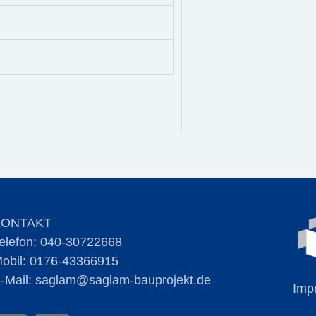
KONTAKT
elefon:
040-30722668
obil:
0176-43366915
-Mail:
saglam@saglam-bauprojekt.de
Imp