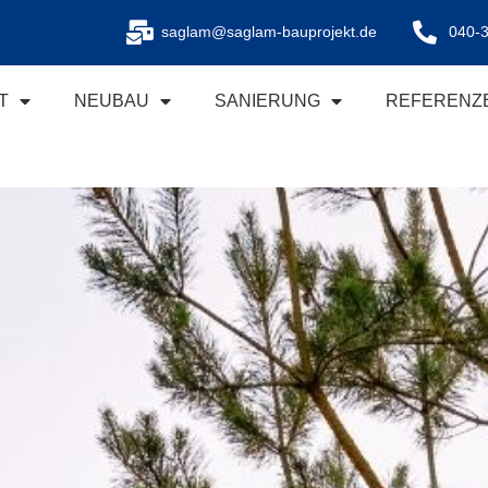
saglam@saglam-bauprojekt.de
040-
T
NEUBAU
SANIERUNG
REFERENZ