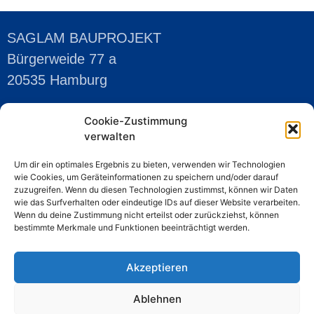
SAGLAM BAUPROJEKT
Bürgerweide 77 a
20535 Hamburg
Cookie-Zustimmung
KONTAKT
verwalten
Telefon:
040-30722668
Um dir ein optimales Ergebnis zu bieten, verwenden wir Technologien
Mobil:
0176-43366915
wie Cookies, um Geräteinformationen zu speichern und/oder darauf
E-Mail:
saglam@saglam-bauprojekt.de
zuzugreifen. Wenn du diesen Technologien zustimmst, können wir Daten
wie das Surfverhalten oder eindeutige IDs auf dieser Website verarbeiten.
Wenn du deine Zustimmung nicht erteilst oder zurückziehst, können
bestimmte Merkmale und Funktionen beeinträchtigt werden.
Akzeptieren
Ablehnen